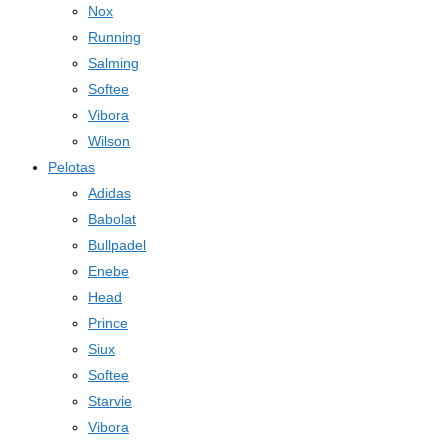
Nox
Running
Salming
Softee
Vibora
Wilson
Pelotas
Adidas
Babolat
Bullpadel
Enebe
Head
Prince
Siux
Softee
Starvie
Vibora