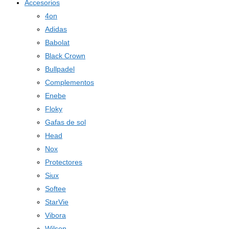
Accesorios
4on
Adidas
Babolat
Black Crown
Bullpadel
Complementos
Enebe
Floky
Gafas de sol
Head
Nox
Protectores
Siux
Softee
StarVie
Vibora
Wilson