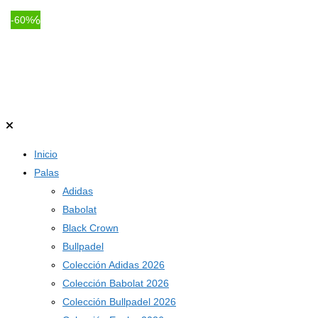
-44%
-57%
-59%
-30%
-47%
-57%
-60%
Inicio
Palas
Adidas
Babolat
Black Crown
Bullpadel
Colección Adidas 2026
Colección Babolat 2026
Colección Bullpadel 2026