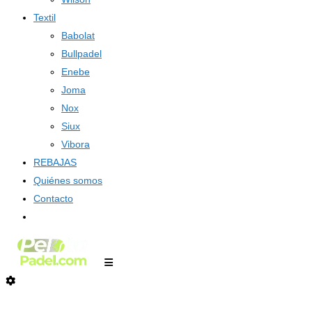
Textil
Babolat
Bullpadel
Enebe
Joma
Nox
Siux
Vibora
REBAJAS
Quiénes somos
Contacto
0 elementos
-
0,00
€