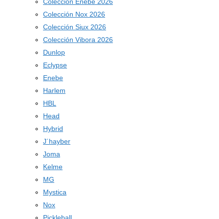
Colección Enebe 2026
Colección Nox 2026
Colección Siux 2026
Colección Vibora 2026
Dunlop
Eclypse
Enebe
Harlem
HBL
Head
Hybrid
J´hayber
Joma
Kelme
MG
Mystica
Nox
Pickleball