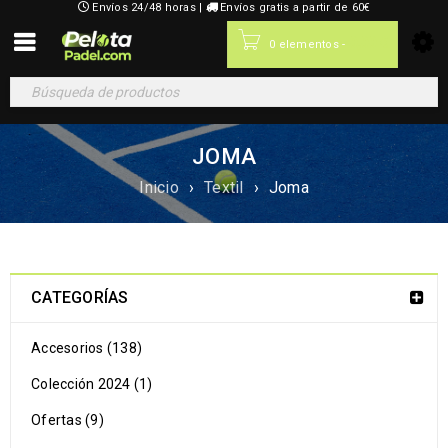
Envíos 24/48 horas |
Envíos gratis a partir de 60€
0,00
€
0 elementos
-
JOMA
Inicio
›
Textil
›
Joma
CATEGORÍAS
Accesorios (138)
Colección 2024 (1)
Ofertas (9)