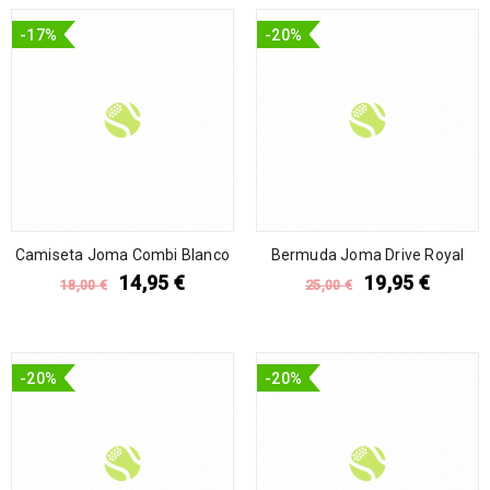
-17%
-20%
Camiseta Joma Combi Blanco
Bermuda Joma Drive Royal
14,95
€
19,95
€
18,00
€
25,00
€
-20%
-20%