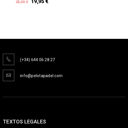
19,95
€
25,00
€
(+34) 644 06 28 27
info@pelotapadel.com
TEXTOS LEGALES