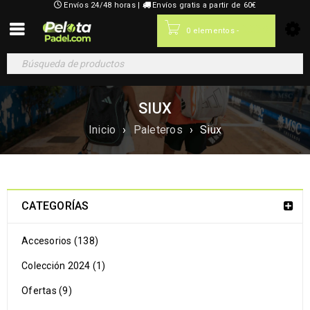
Envíos 24/48 horas |
Envíos gratis a partir de 60€
0,00
€
0 elementos
-
SIUX
Inicio
›
Paleteros
›
Siux
CATEGORÍAS
Accesorios (138)
Colección 2024 (1)
Ofertas (9)