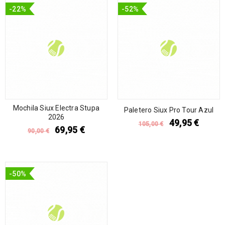
-22%
-52%
Mochila Siux Electra Stupa
Paletero Siux Pro Tour Azul
2026
49,95
€
105,00
€
69,95
€
90,00
€
-50%