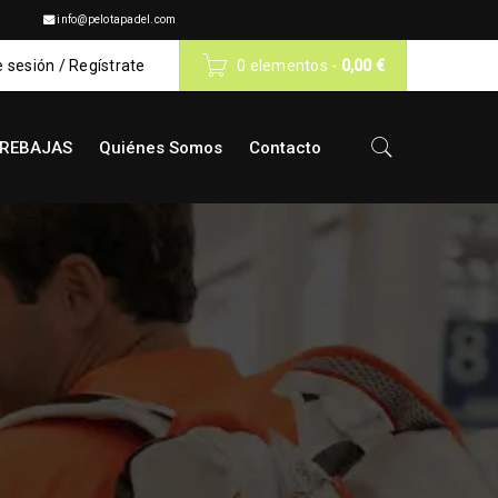
info@pelotapadel.com
e sesión
/
Regístrate
0 elementos
-
0,00
€
REBAJAS
Quiénes Somos
Contacto