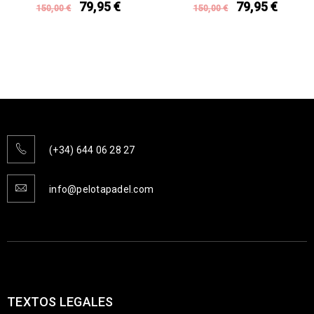
79,95
€
79,95
€
150,00
€
150,00
€
(+34) 644 06 28 27
info@pelotapadel.com
TEXTOS LEGALES