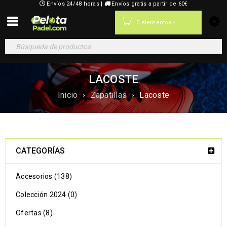
Envíos 24/48 horas |
Envíos gratis a partir de 60€
0,00
€
0 elementos
-
LACOSTE
Inicio
›
Zapatillas
›
Lacoste
CATEGORÍAS
Accesorios (138)
Colección 2024 (0)
Ofertas (8)