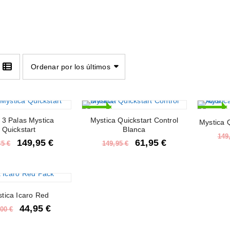
Ordenar por los últimos
-59%
-59%
 3 Palas Mystica
Mystica Quickstart Control
Mystica Q
Quickstart
Blanca
149
149,95
€
61,95
€
85
€
149,95
€
tica Icaro Red
44,95
€
,00
€