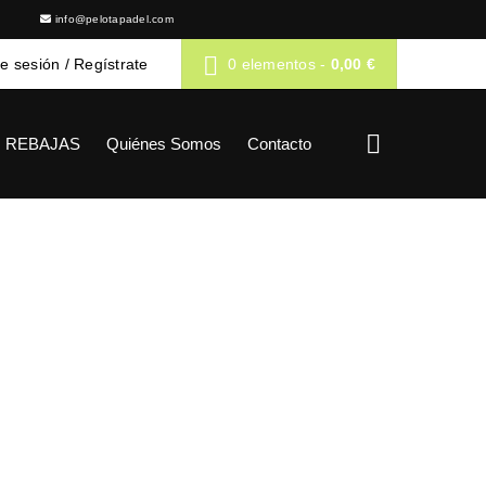
info@pelotapadel.com
de sesión
/
Regístrate
0 elementos
-
0,00
€
REBAJAS
Quiénes Somos
Contacto