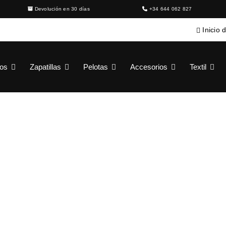
Devolución en 30 días
+34 644 062 827
Inicio 
ros
Zapatillas
Pelotas
Accesorios
Textil
MYSTICA
Inicio
›
Palas de pádel
›
Mystica