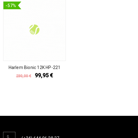
-57%
Harlem Bionic 12K HP-221
99,95
€
230,00
€