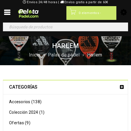
Envíos 24/48 horas |
Envíos gratis a partir de 60€
0,00
€
0 elementos
-
HARLEM
Inicio
›
Palas de pádel
›
Harlem
CATEGORÍAS
Accesorios (138)
Colección 2024 (1)
Ofertas (9)