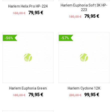
Harlem Euphoria Soft 3K HP-
Harlem Helix Pro HP-224
223
79,95
€
150,00
€
79,95
€
180,00
€
-56%
-57%
Harlem Euphoria Green
Harlem Cyclone 12K
79,95
€
99,95
€
180,00
€
230,00
€