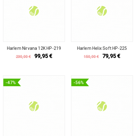
Harlem Nirvana 12K HP-219
Harlem Helix Soft HP-225
99,95
€
79,95
€
230,00
€
150,00
€
-47%
-56%