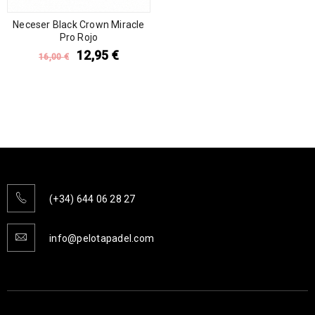
Neceser Black Crown Miracle
Pro Rojo
12,95
€
16,00
€
(+34) 644 06 28 27
info@pelotapadel.com