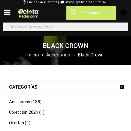
Envíos 24/48 horas |
Envíos gratis a partir de 60€
0,00
€
0 elementos
-
BLACK CROWN
Inicio
›
Accesorios
›
Black Crown
CATEGORÍAS
Accesorios (138)
Colección 2024 (1)
Ofertas (9)