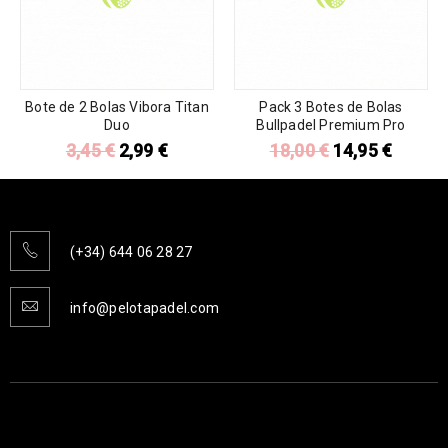
Bote de 2 Bolas Vibora Titan
Pack 3 Botes de Bolas
Duo
Bullpadel Premium Pro
3,45
€
2,99
€
18,00
€
14,95
€
(+34) 644 06 28 27
info@pelotapadel.com