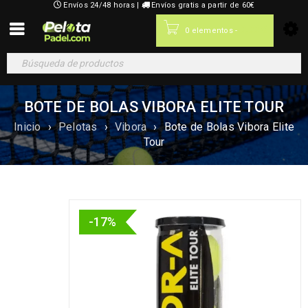
Envíos 24/48 horas |
Envíos gratis a partir de 60€
0,00
€
0 elementos
-
BOTE DE BOLAS VIBORA ELITE TOUR
Inicio
›
Pelotas
›
Vibora
›
Bote de Bolas Vibora Elite
Tour
-17%