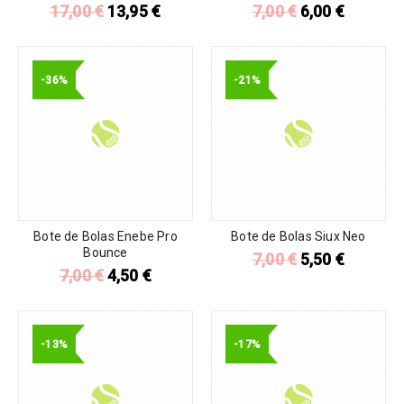
17,00
€
13,95
€
7,00
€
6,00
€
-36%
-21%
Bote de Bolas Enebe Pro
Bote de Bolas Siux Neo
Bounce
7,00
€
5,50
€
7,00
€
4,50
€
-13%
-17%