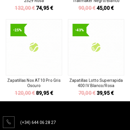
2529 Rosa
Trailmaker Negro/Blanco
132,00
€
74,95
€
90,00
€
45,00
€
-25%
-43%
Zapatillas Nox AT10 Pro Gris
Zapatillas Lotto Superrapida
Oscuro
400 IV Blanco/Rosa
120,00
€
89,95
€
70,00
€
39,95
€
(+34) 644 06 28 27