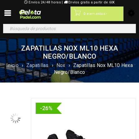
Envíos 24/48 horas |
Envíos gratis a partir de 60€
0,00
€
0 elementos
-
ZAPATILLAS NOX ML10 HEXA
NEGRO/BLANCO
Inicio
›
Zapatillas
›
Nox
›
Zapatillas Nox ML10 Hexa
Negro/Blanco
-26%