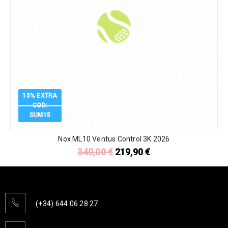
15% EXTRA
COD:
SUM15
Nox ML10 Ventus Control 3K 2026
340,00
€
219,90
€
(+34) 644 06 28 27