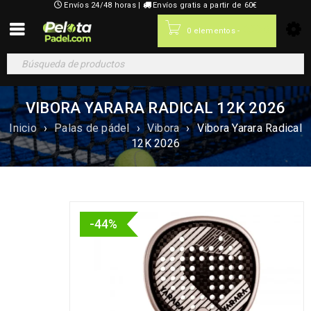
Envíos 24/48 horas |
Envíos gratis a partir de 60€
0,00
€
0 elementos
-
VIBORA YARARA RADICAL 12K 2026
Inicio
›
Palas de pádel
›
Vibora
›
Vibora Yarara Radical
12K 2026
-44%