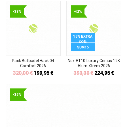
-38%
-42%
15% EXTRA
COD:
SUM15
Pack Bullpadel Hack 04
Nox AT10 Luxury Genius 12K
Comfort 2026
Alum Xtrem 2026
320,00
€
199,95
€
390,00
€
224,95
€
-35%