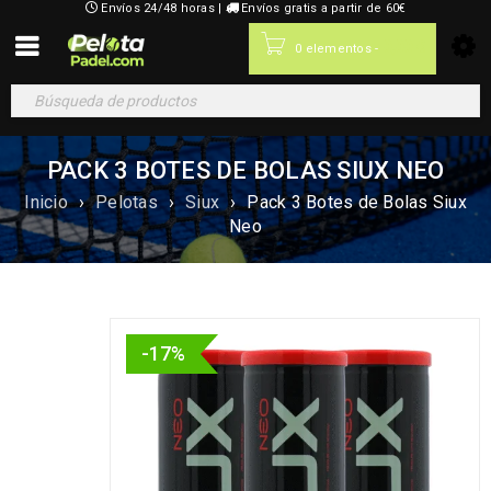
Envíos 24/48 horas |
Envíos gratis a partir de 60€
0,00
€
0 elementos
-
PACK 3 BOTES DE BOLAS SIUX NEO
Inicio
›
Pelotas
›
Siux
›
Pack 3 Botes de Bolas Siux
Neo
-17%