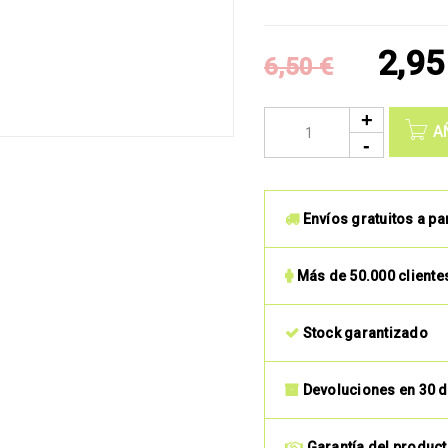
2,9
6,50
€
A
Envíos gratuitos a pa
Más de 50.000 cliente
Stock garantizado
Devoluciones en 30 d
Garantía del produc