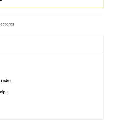
tectores
y redes.
olpe.