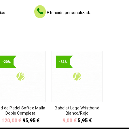
ías
Atención personalizada
-20%
-34%
d de Padel Softee Malla
Babolat Logo Wristband
Doble Completa
Blanco/Rojo
120,00
€
95,95
€
9,00
€
5,95
€