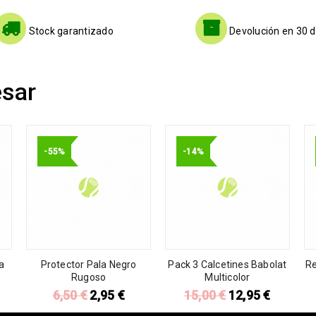
Stock garantizado
Devolución en 30 d
esar
-55%
-14%
a
Protector Pala Negro
Pack 3 Calcetines Babolat
Re
Rugoso
Multicolor
6,50
€
2,95
€
15,00
€
12,95
€