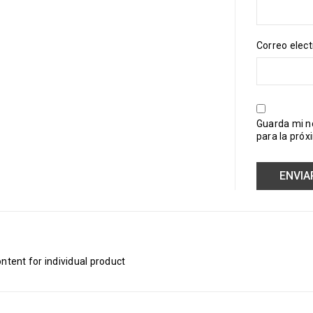
Correo elec
Guarda mi n
para la pró
tent for individual product