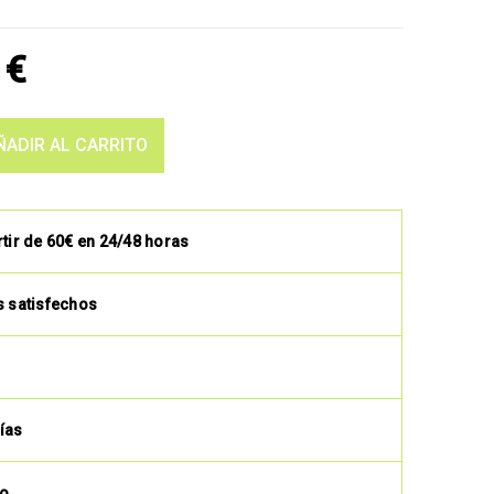
5
€
ÑADIR AL CARRITO
rtir de 60€ en 24/48 horas
s satisfechos
ías
to