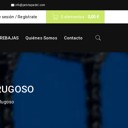
info@pelotapadel.com
e sesión
/
Regístrate
0 elementos
-
0,00
€
REBAJAS
Quiénes Somos
Contacto
RUGOSO
 Rugoso