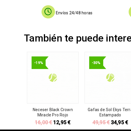
Envíos 24/48 horas
También te puede inter
-19%
-30%
Neceser Black Crown
Gafas de Sol Ekys Terr
Miracle Pro Rojo
Estampado
16,00
€
12,95
€
49,95
€
34,95
€