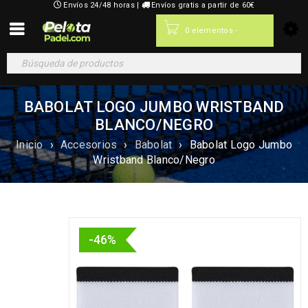
Envíos 24/48 horas |
Envíos gratis a partir de 60€
0,00
€
0 elementos
-
BABOLAT LOGO JUMBO WRISTBAND
BLANCO/NEGRO
Inicio
›
Accesorios
›
Babolat
›
Babolat Logo Jumbo
Wristband Blanco/Negro
-46%