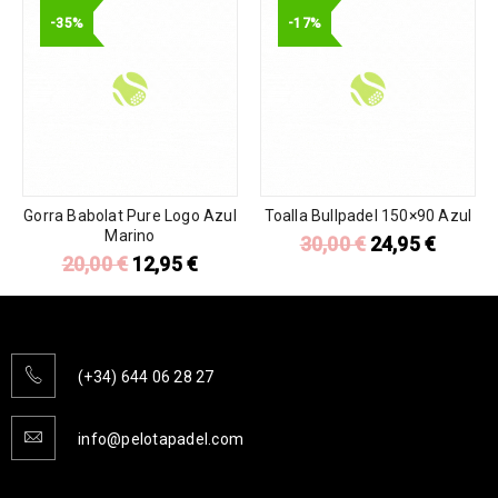
-35%
-17%
Gorra Babolat Pure Logo Azul
Toalla Bullpadel 150×90 Azul
Marino
30,00
€
24,95
€
20,00
€
12,95
€
(+34) 644 06 28 27
info@pelotapadel.com