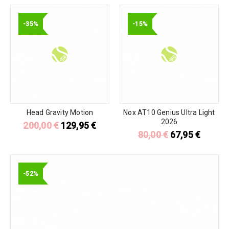
-35%
-15%
Head Gravity Motion
Nox AT10 Genius Ultra Light
2026
200,00
€
129,95
€
80,00
€
67,95
€
-52%