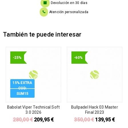
Devolución en 30 días
Atención personalizada
También te puede interesar
-25%
-60%
15% EXTRA
COD:
SUM15
Babolat Viper Technical Soft
Bullpadel Hack 03 Master
3.0 2026
Final 2023
280,00
€
209,95
€
350,00
€
139,95
€