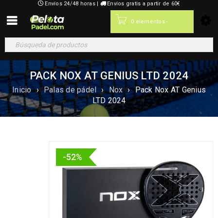
Envíos 24/48 horas |
Envíos gratis a partir de 60€
0,00
€
0 elementos
-
PACK NOX AT GENIUS LTD 2024
Inicio
›
Palas de pádel
›
Nox
›
Pack Nox AT Genius
LTD 2024
-52%