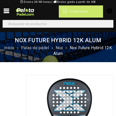
Envíos 24/48 horas |
Envíos gratis a partir de 60€
0,00
€
0 elementos
-
NOX FUTURE HYBRID 12K ALUM
Inicio
›
Palas de pádel
›
Nox
›
Nox Future Hybrid 12K
Alum