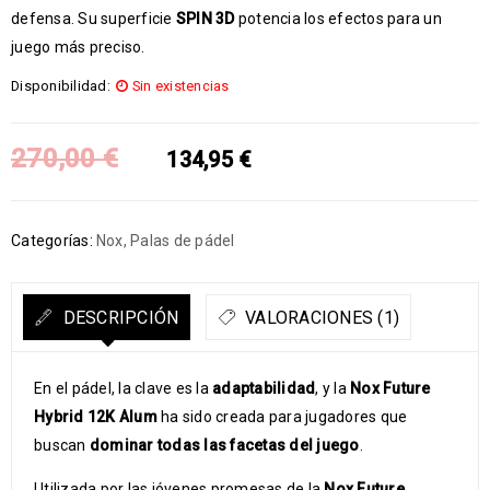
defensa. Su superficie
SPIN 3D
potencia los efectos para un
juego más preciso.
Disponibilidad:
Sin existencias
270,00
€
134,95
€
Categorías:
Nox
,
Palas de pádel
DESCRIPCIÓN
VALORACIONES (1)
En el pádel, la clave es la
adaptabilidad
, y la
Nox Future
Hybrid 12K Alum
ha sido creada para jugadores que
buscan
dominar todas las facetas del juego
.
Utilizada por las jóvenes promesas de la
Nox Future