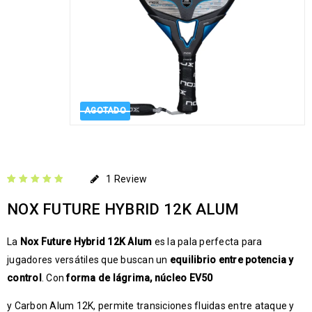
AGOTADO
1
Review
Valorado con
1
NOX FUTURE HYBRID 12K ALUM
5.00
de 5 en
base a
valoración de un
La
Nox Future Hybrid 12K Alum
es la pala perfecta para
cliente
jugadores versátiles que buscan un
equilibrio entre potencia y
control
. Con
forma de lágrima, núcleo EV50
y Carbon Alum 12K, permite transiciones fluidas entre ataque y