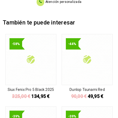
Atención personalizada
También te puede interesar
-58%
-44%
Siux Fenix Pro 5 Black 2025
Dunlop Tsunami Red
325,00
€
134,95
€
90,00
€
49,95
€
-39%
-39%