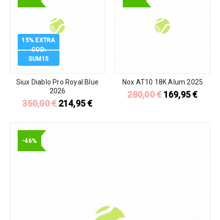
15% EXTRA
COD:
SUM15
Siux Diablo Pro Royal Blue
Nox AT10 18K Alum 2025
2026
280,00
€
169,95
€
350,00
€
214,95
€
-46%