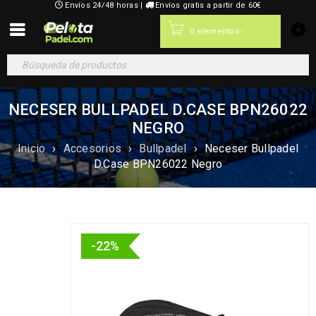
Envíos 24/48 horas |
Envíos gratis a partir de 60€
0,00
€
0 elementos
-
NECESER BULLPADEL D.CASE BPN26022
NEGRO
Inicio
›
Accesorios
›
Bullpadel
›
Neceser Bullpadel
D.Case BPN26022 Negro
-22%