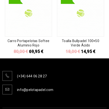
Carro Portapelotas Softee
Toalla Bullpadel 100×50
Aluminio Rojo
Verde Ácido
80,00
€
69,95
€
18,00
€
14,95
€
(+34) 644 06 28 27
info@pelotapadel.com