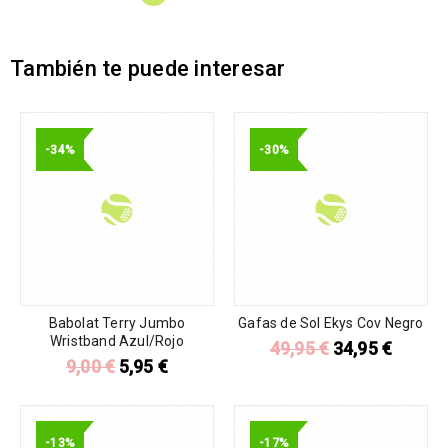
También te puede interesar
-34%
-30%
Babolat Terry Jumbo
Gafas de Sol Ekys Cov Negro
Wristband Azul/Rojo
49,95
€
34,95
€
9,00
€
5,95
€
-13%
-17%