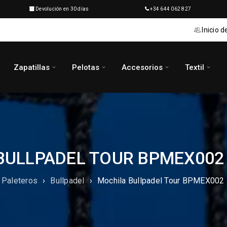
Devolución en 30 días
+34 644 062 827
Inicio d
Zapatillas
Pelotas
Accesorios
Textil
BULLPADEL TOUR BPMEX002
Paleteros
›
Bullpadel
›
Mochila Bullpadel Tour BPMEX002 