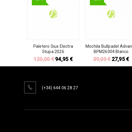
Paletero Siux Electra
Mochila Bullpadel Adva
Stupa 2026
BPM26004 Blanco
120,00
€
94,95
€
39,00
€
27,95
€
(+34) 644 06 28 27