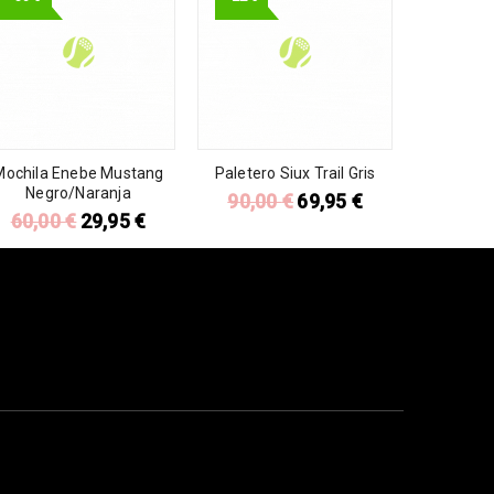
Mochila Enebe Mustang
Paletero Siux Trail Gris
Negro/Naranja
90,00
€
69,95
€
60,00
€
29,95
€