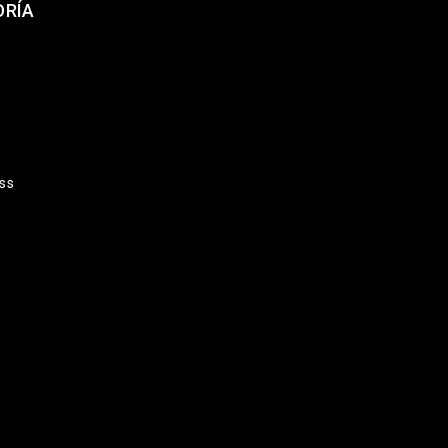
ORÍA
ss