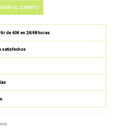
ÑADIR AL CARRITO
rtir de 60€ en 24/48 horas
s satisfechos
ías
to
eros