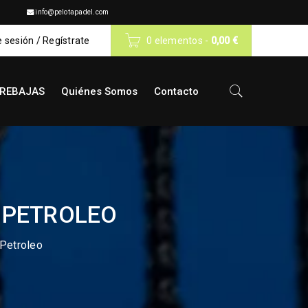
info@pelotapadel.com
e sesión
/
Regístrate
0 elementos
-
0,00
€
REBAJAS
Quiénes Somos
Contacto
 PETROLEO
Petroleo