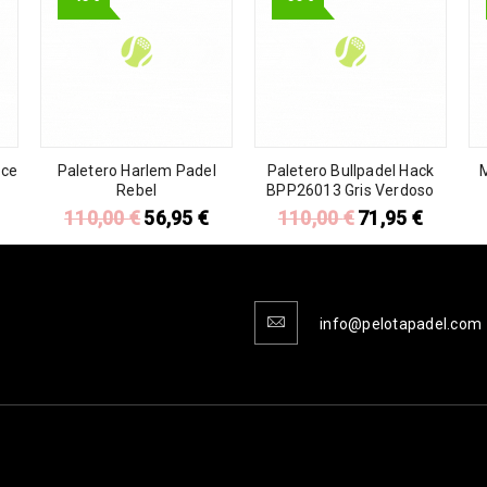
nce
Paletero Harlem Padel
Paletero Bullpadel Hack
Rebel
BPP26013 Gris Verdoso
110,00
€
56,95
€
110,00
€
71,95
€
info@pelotapadel.com