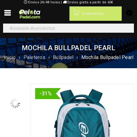
Envíos 24/48 horas |
Envíos gratis a partir de 60€
0,00
€
0 elementos
-
MOCHILA BULLPADEL PEARL
Inicio
›
Paleteros
›
Bullpadel
›
Mochila Bullpadel Pearl
-31%