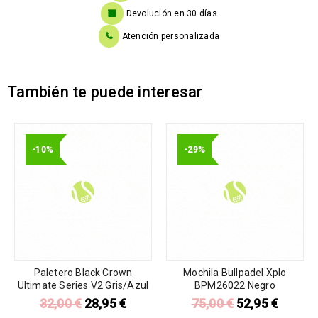
Devolución en 30 días
Atención personalizada
También te puede interesar
-10%
-29%
Paletero Black Crown
Mochila Bullpadel Xplo
Ultimate Series V2 Gris/Azul
BPM26022 Negro
32,00
€
28,95
€
75,00
€
52,95
€