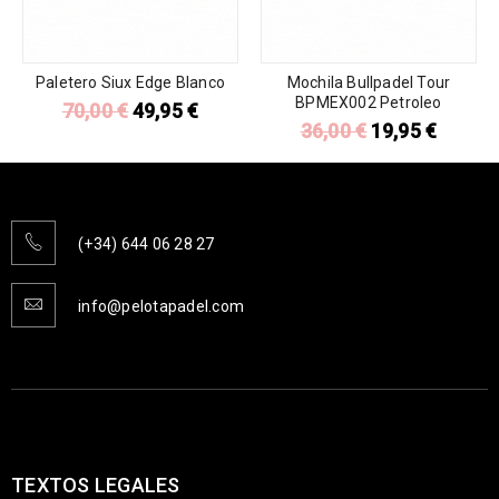
Paletero Siux Edge Blanco
Mochila Bullpadel Tour
BPMEX002 Petroleo
70,00
€
49,95
€
36,00
€
19,95
€
(+34) 644 06 28 27
info@pelotapadel.com
TEXTOS LEGALES