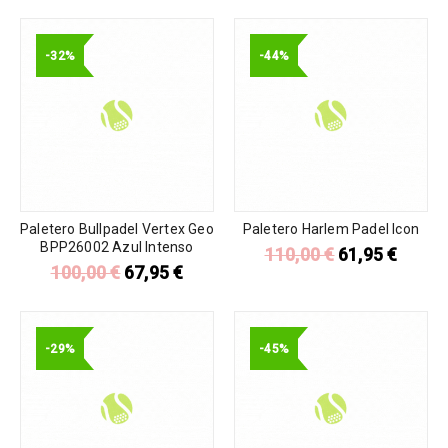
-32%
-44%
Paletero Bullpadel Vertex Geo
Paletero Harlem Padel Icon
BPP26002 Azul Intenso
110,00
€
61,95
€
100,00
€
67,95
€
-29%
-45%