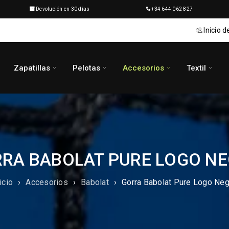
Devolución en 30 días
+34 644 062 827
Inicio d
Zapatillas
Pelotas
Accesorios
Textil
RA BABOLAT PURE LOGO N
icio
›
Accesorios
›
Babolat
›
Gorra Babolat Pure Logo Neg