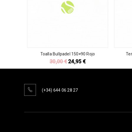
Toalla Bullpadel 150×90 Rojo
Te
30,00
€
24,95
€
(+34) 644 06 28 27