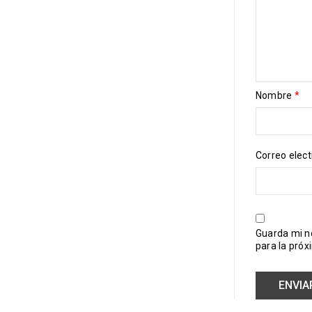
Nombre
*
Correo elec
Guarda mi n
para la pró