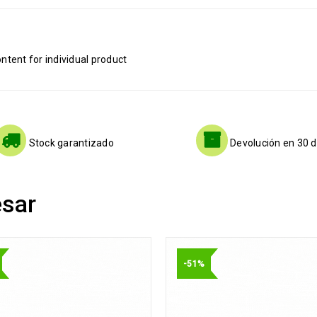
tent for individual product
Stock garantizado
Devolución en 30 d
esar
-51%