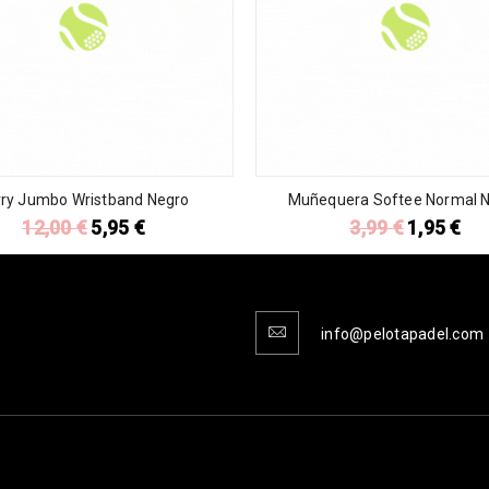
rry Jumbo Wristband Negro
Muñequera Softee Normal 
12,00
€
5,95
€
3,99
€
1,95
€
info@pelotapadel.com