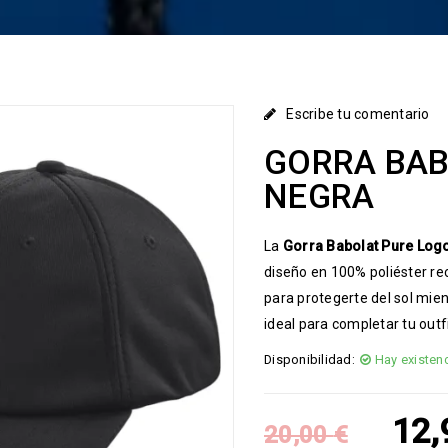
Escribe tu comentario
GORRA BAB
NEGRA
La
Gorra Babolat Pure Log
diseño en 100% poliéster rec
para protegerte del sol mie
ideal para completar tu outf
Disponibilidad:
Hay existen
12
20,00
€