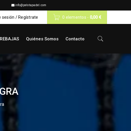
info@pelotapadel.com
e sesión
/
Regístrate
0 elementos
-
0,00
€
REBAJAS
Quiénes Somos
Contacto
EGRA
ra