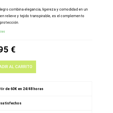
Negro combina elegancia, ligereza y comodidad en un
 en relieve y tejido transpirable, es el complemento
 protección.
cias
,95
€
ADIR AL CARRITO
rtir de 60€ en 24/48 horas
 satisfechos