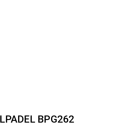
GRO
gro
LPADEL BPG262