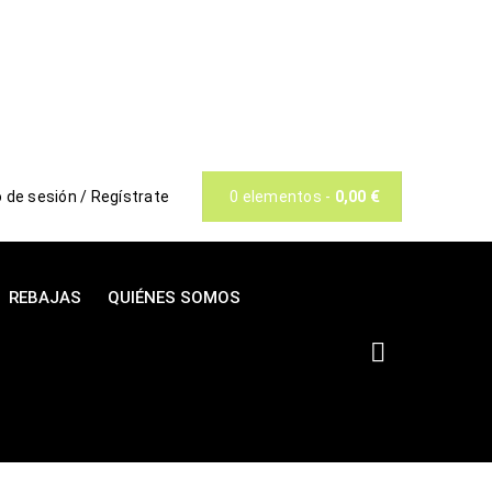
o de sesión
/
Regístrate
0 elementos
-
0,00
€
REBAJAS
QUIÉNES SOMOS