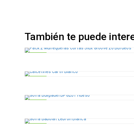
También te puede inter
-34%
-52%
-16%
-9%