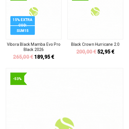
15% EXTRA
COD:
SUM15
Vibora Black Mamba Evo Pro
Black Crown Hurricane 2.0
Black 2026
200,00
€
52,95
€
265,00
€
189,95
€
-53%