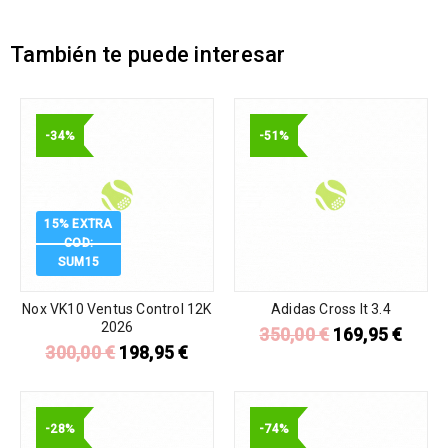
También te puede interesar
-34%
-51%
15% EXTRA
COD:
SUM15
Nox VK10 Ventus Control 12K
Adidas Cross It 3.4
2026
350,00
€
169,95
€
300,00
€
198,95
€
-28%
-74%