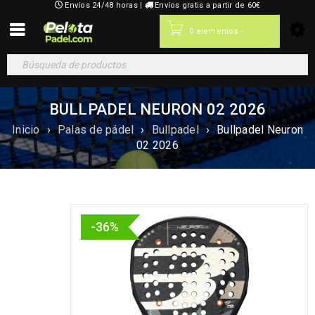
Envíos 24/48 horas |
Envíos gratis a partir de 60€
0,00
€
0 elementos
-
BULLPADEL NEURON 02 2026
Inicio
›
Palas de pádel
›
Bullpadel
›
Bullpadel Neuron
02 2026
-36%