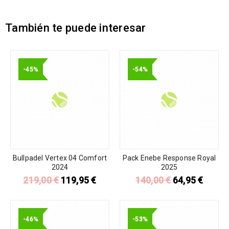
También te puede interesar
-45%
-54%
Bullpadel Vertex 04 Comfort
Pack Enebe Response Royal
2024
2025
219,00
€
119,95
€
140,00
€
64,95
€
-46%
-53%