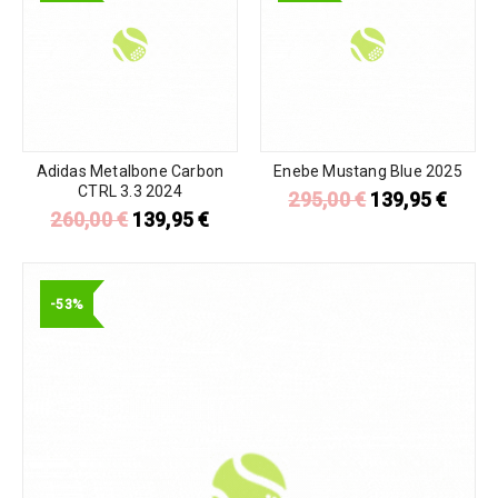
Adidas Metalbone Carbon
Enebe Mustang Blue 2025
CTRL 3.3 2024
295,00
€
139,95
€
260,00
€
139,95
€
-53%