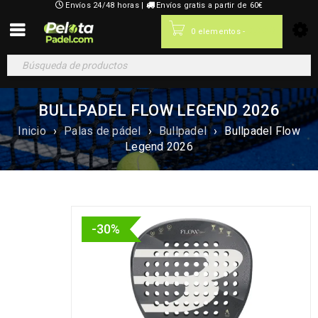
Envíos 24/48 horas |
Envíos gratis a partir de 60€
0,00
€
0 elementos
-
BULLPADEL FLOW LEGEND 2026
Inicio
›
Palas de pádel
›
Bullpadel
›
Bullpadel Flow
Legend 2026
-30%