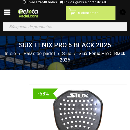
Envíos 24/48 horas |
Envíos gratis a partir de 60€
0,00
€
0 elementos
-
SIUX FENIX PRO 5 BLACK 2025
Inicio
›
Palas de pádel
›
Siux
›
Siux Fenix Pro 5 Black
2025
-58%