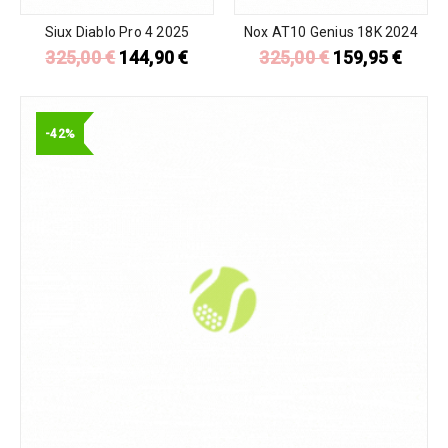
Siux Diablo Pro 4 2025
Nox AT10 Genius 18K 2024
325,00
€
144,90
€
325,00
€
159,95
€
-42%