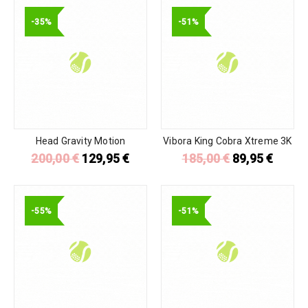
-35%
-51%
Head Gravity Motion
Vibora King Cobra Xtreme 3K
200,00
€
129,95
€
185,00
€
89,95
€
-55%
-51%