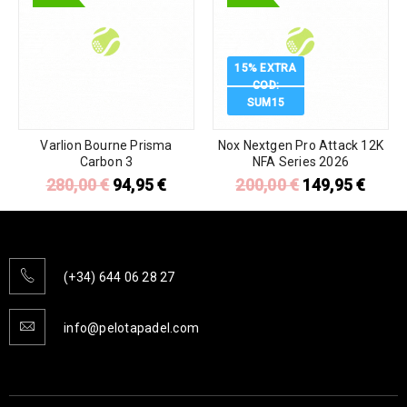
15% EXTRA
COD:
SUM15
Varlion Bourne Prisma
Nox Nextgen Pro Attack 12K
Carbon 3
NFA Series 2026
280,00
€
94,95
€
200,00
€
149,95
€
(+34) 644 06 28 27
info@pelotapadel.com