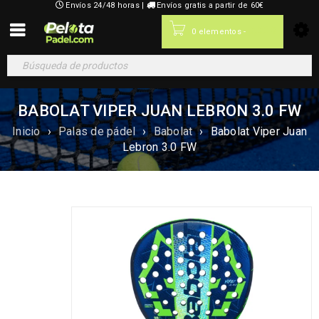
Envíos 24/48 horas |
Envíos gratis a partir de 60€
0,00
€
0 elementos
-
BABOLAT VIPER JUAN LEBRON 3.0 FW
Inicio
›
Palas de pádel
›
Babolat
›
Babolat Viper Juan
Lebron 3.0 FW