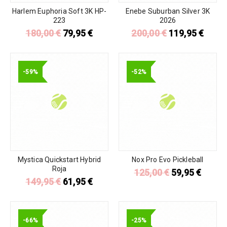
Harlem Euphoria Soft 3K HP-
Enebe Suburban Silver 3K
223
2026
180,00
€
79,95
€
200,00
€
119,95
€
-59%
-52%
Mystica Quickstart Hybrid
Nox Pro Evo Pickleball
Roja
125,00
€
59,95
€
149,95
€
61,95
€
-66%
-25%