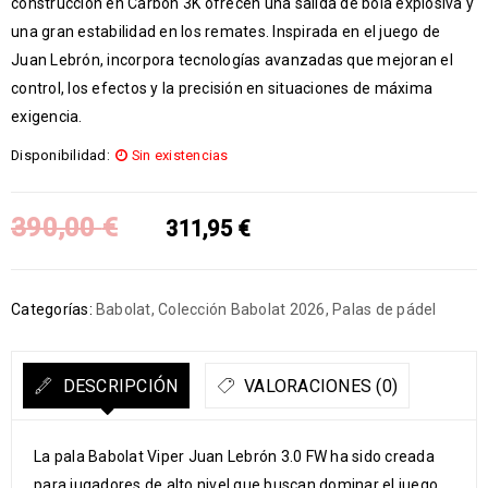
construcción en Carbon 3K ofrecen una salida de bola explosiva y
una gran estabilidad en los remates. Inspirada en el juego de
Juan Lebrón
, incorpora tecnologías avanzadas que mejoran el
control, los efectos y la precisión en situaciones de máxima
exigencia.
Disponibilidad:
Sin existencias
390,00
€
311,95
€
Categorías:
Babolat
,
Colección Babolat 2026
,
Palas de pádel
DESCRIPCIÓN
VALORACIONES (0)
La pala
Babolat
Viper Juan Lebrón 3.0 FW ha sido creada
para jugadores de alto nivel que buscan dominar el juego