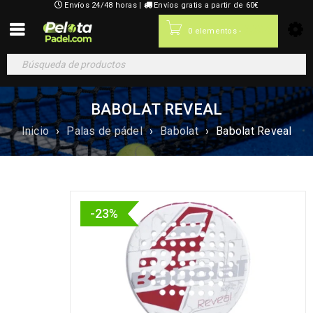
Envíos 24/48 horas |
Envíos gratis a partir de 60€
0,00
€
0 elementos
-
BABOLAT REVEAL
Inicio
›
Palas de pádel
›
Babolat
›
Babolat Reveal
-23%