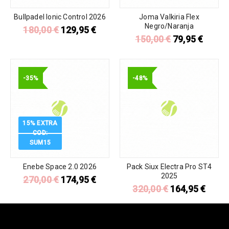
Bullpadel Ionic Control 2026
Joma Valkiria Flex
Negro/Naranja
180,00
€
129,95
€
150,00
€
79,95
€
-35%
-48%
15% EXTRA
COD:
SUM15
Enebe Space 2.0 2026
Pack Siux Electra Pro ST4
2025
270,00
€
174,95
€
320,00
€
164,95
€