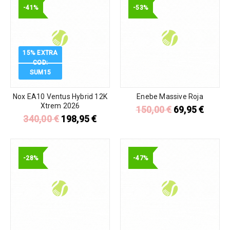
-41%
-53%
15% EXTRA
COD:
SUM15
Nox EA10 Ventus Hybrid 12K
Enebe Massive Roja
Xtrem 2026
150,00
€
69,95
€
340,00
€
198,95
€
-28%
-47%