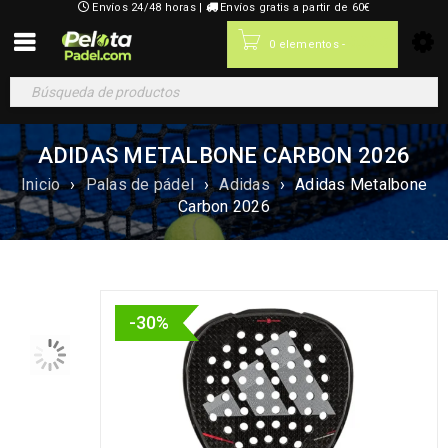
Envíos 24/48 horas |
Envíos gratis a partir de 60€
0,00
€
0 elementos
-
ADIDAS METALBONE CARBON 2026
Inicio
›
Palas de pádel
›
Adidas
›
Adidas Metalbone
Carbon 2026
-30%