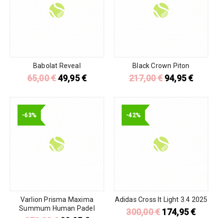
Babolat Reveal
Black Crown Piton
65,00
€
49,95
€
217,00
€
94,95
€
-63%
-42%
Varlion Prisma Maxima
Adidas Cross It Light 3.4 2025
Summum Human Padel
300,00
€
174,95
€