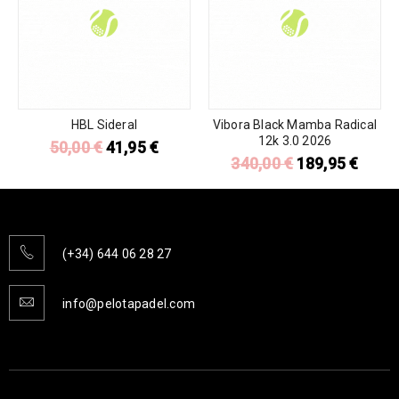
HBL Sideral
Vibora Black Mamba Radical
12k 3.0 2026
50,00
€
41,95
€
340,00
€
189,95
€
(+34) 644 06 28 27
info@pelotapadel.com