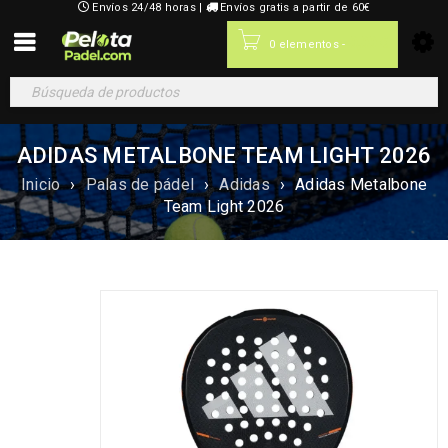
Envíos 24/48 horas |
Envíos gratis a partir de 60€
0,00
€
0 elementos
-
ADIDAS METALBONE TEAM LIGHT 2026
Inicio
›
Palas de pádel
›
Adidas
›
Adidas Metalbone
Team Light 2026