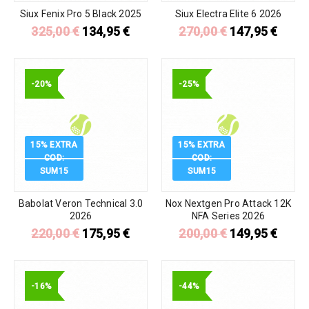
Siux Fenix Pro 5 Black 2025
Siux Electra Elite 6 2026
325,00
€
134,95
€
270,00
€
147,95
€
-20%
-25%
15% EXTRA
15% EXTRA
COD:
COD:
SUM15
SUM15
Babolat Veron Technical 3.0
Nox Nextgen Pro Attack 12K
2026
NFA Series 2026
220,00
€
175,95
€
200,00
€
149,95
€
-16%
-44%