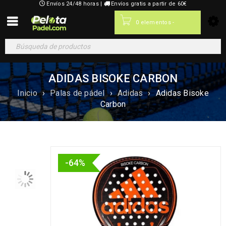
Envíos 24/48 horas |
Envíos gratis a partir de 60€
0,00
€
0 elementos
-
ADIDAS BISOKE CARBON
Inicio
›
Palas de pádel
›
Adidas
›
Adidas Bisoke
Carbon
-64%