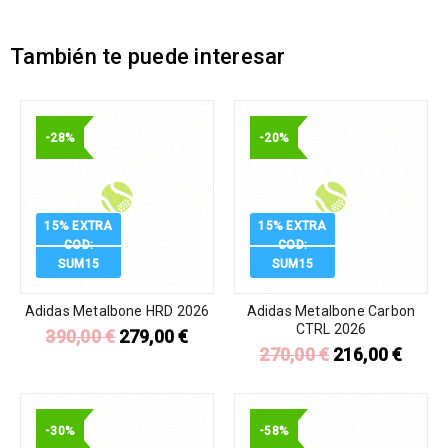
También te puede interesar
-28%
-20%
15% EXTRA
15% EXTRA
COD:
COD:
SUM15
SUM15
Adidas Metalbone HRD 2026
Adidas Metalbone Carbon
CTRL 2026
390,00
€
279,00
€
270,00
€
216,00
€
-30%
-58%