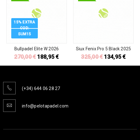
15% EXTRA
COD:
SUM15
Bullpadel Elite W 2026
Siux Fenix Pro 5 Black 2025
270,00
€
188,95
€
325,00
€
134,95
€
(+34) 644 06 28 27
info@pelotapadel.com