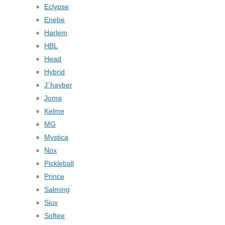
Eclypse
Enebe
Harlem
HBL
Head
Hybrid
J´hayber
Joma
Kelme
MG
Mystica
Nox
Pickleball
Prince
Salming
Siux
Softee