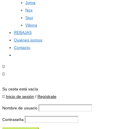
Joma
Nox
Siux
Vibora
REBAJAS
Quiénes somos
Contacto
0 elementos
-
0,00
€
Su cesta está vacía
Inicio de sesión
/
Regístrate
Nombre de usuario
Contraseña