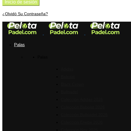
¿Olvidó Su Contraseña?
Palas
Palas
Adidas
Babolat
Black Crown
Bullpadel
Colección Adidas 2026
Colección Babolat 2026
Colección Bullpadel 2026
Colección Enebe 2026
Colección Nox 2026