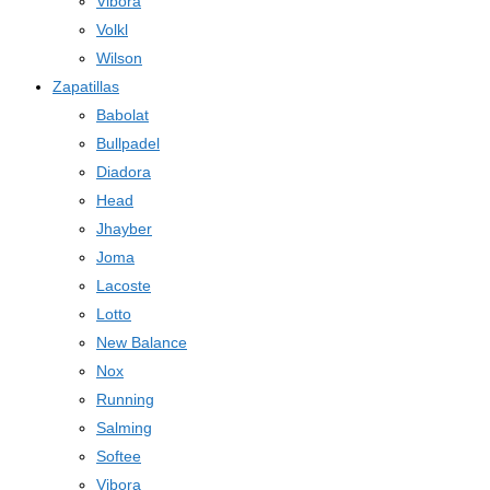
Vibora
Volkl
Wilson
Zapatillas
Babolat
Bullpadel
Diadora
Head
Jhayber
Joma
Lacoste
Lotto
New Balance
Nox
Running
Salming
Softee
Vibora