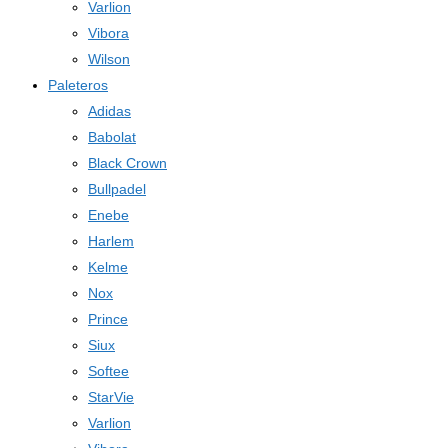
Varlion
Vibora
Wilson
Paleteros
Adidas
Babolat
Black Crown
Bullpadel
Enebe
Harlem
Kelme
Nox
Prince
Siux
Softee
StarVie
Varlion