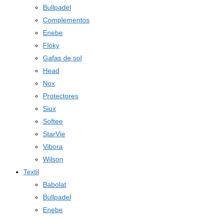
Bullpadel
Complementos
Enebe
Floky
Gafas de sol
Head
Nox
Protectores
Siux
Softee
StarVie
Vibora
Wilson
Textil
Babolat
Bullpadel
Enebe