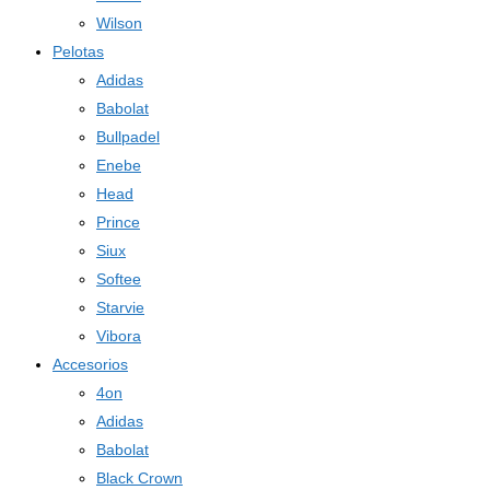
Wilson
Pelotas
Adidas
Babolat
Bullpadel
Enebe
Head
Prince
Siux
Softee
Starvie
Vibora
Accesorios
4on
Adidas
Babolat
Black Crown