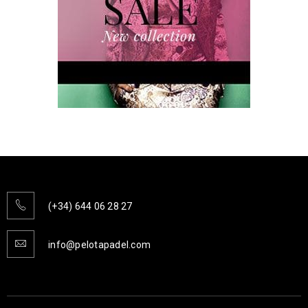
28
MAR
LEER MÁS
28
(+34) 644 06 28 27
MAR
info@pelotapadel.com
LEER MÁS