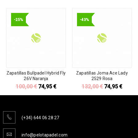
-25%
-43%
Zapatillas Bullpadel Hybrid Fly
Zapatillas Joma Ace Lady
26V Naranja
2529 Rosa
100,00
€
74,95
€
132,00
€
74,95
€
(+34) 644 06 28 27
info@pelotapadel.com