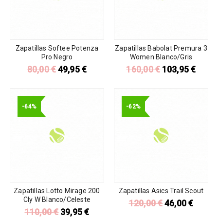
Zapatillas Softee Potenza
Zapatillas Babolat Premura 3
Pro Negro
Women Blanco/Gris
80,00
€
49,95
€
160,00
€
103,95
€
-64%
-62%
Zapatillas Lotto Mirage 200
Zapatillas Asics Trail Scout
Cly W Blanco/Celeste
120,00
€
46,00
€
110,00
€
39,95
€