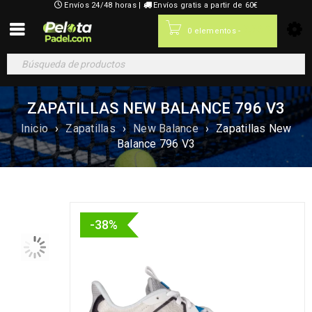
Envíos 24/48 horas |
Envíos gratis a partir de 60€
0,00
€
0 elementos
-
ZAPATILLAS NEW BALANCE 796 V3
Inicio
›
Zapatillas
›
New Balance
›
Zapatillas New
Balance 796 V3
-38%