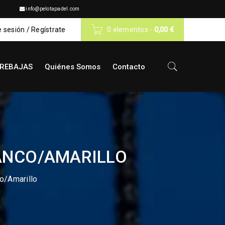
info@pelotapadel.com
e sesión
/
Regístrate
0 elementos
-
0,00
€
REBAJAS
Quiénes Somos
Contacto
LANCO/AMARILLO
o/Amarillo