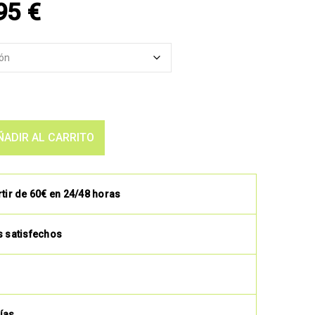
,95
€
ÑADIR AL CARRITO
rtir de 60€ en 24/48 horas
s satisfechos
ías