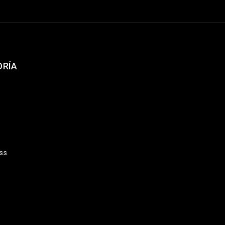
ORÍA
ss