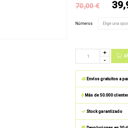
39
70,00
€
Números
A
Envíos gratuitos a pa
Más de 50.000 cliente
Stock garantizado
Devoluciones en 30 d