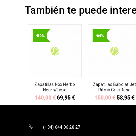
También te puede inter
-50%
-64%
Zapatillas Nox Nerbo
Zapatillas Babolat Je
Negro/Lima
Ritma Gris/Rosa
140,00
€
69,95
€
150,00
€
53,95
€
(+34) 644 06 28 27