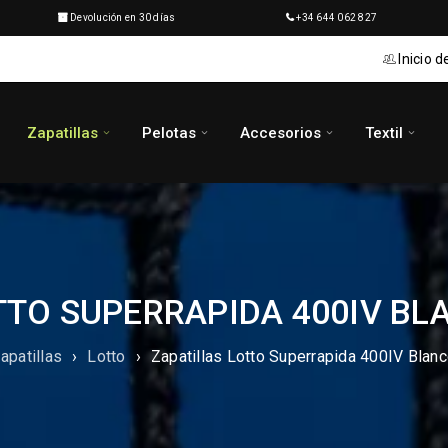
Devolución en 30 días
+34 644 062 827
Inicio d
Zapatillas
Pelotas
Accesorios
Textil
TTO SUPERRAPIDA 400IV B
apatillas
›
Lotto
›
Zapatillas Lotto Superrapida 400IV Blanc