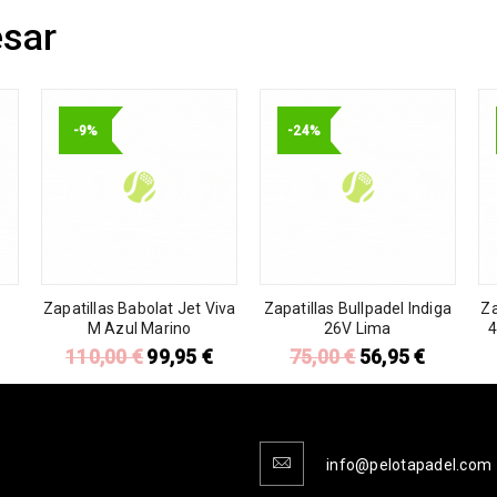
esar
-9%
-24%
t
Zapatillas Babolat Jet Viva
Zapatillas Bullpadel Indiga
Za
M Azul Marino
26V Lima
4
110,00
€
99,95
€
75,00
€
56,95
€
info@pelotapadel.com