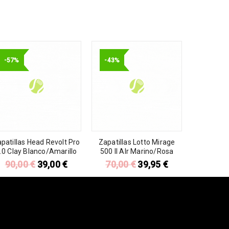
-57%
-43%
patillas Head Revolt Pro
Zapatillas Lotto Mirage
.0 Clay Blanco/Amarillo
500 II Alr Marino/Rosa
90,00
€
39,00
€
70,00
€
39,95
€