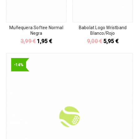
Muñequera Softee Normal
Babolat Logo Wristband
Negra
Blanco/Rojo
3,99
€
1,95
€
9,00
€
5,95
€
-14%