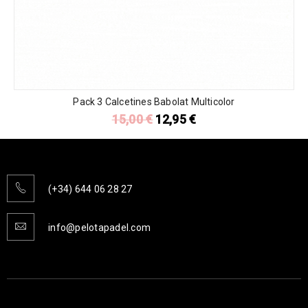
Pack 3 Calcetines Babolat Multicolor
15,00
€
12,95
€
(+34) 644 06 28 27
info@pelotapadel.com