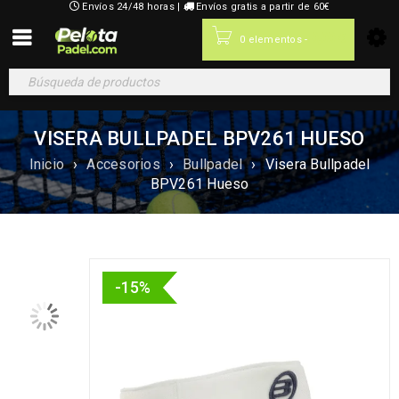
Envíos 24/48 horas |
Envíos gratis a partir de 60€
0,00
€
0 elementos
-
VISERA BULLPADEL BPV261 HUESO
Inicio
›
Accesorios
›
Bullpadel
›
Visera Bullpadel
BPV261 Hueso
-15%