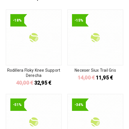
-18%
-15%
Rodillera Floky Knee Support
Neceser Siux Trail Gris
Derecha
14,00
€
11,95
€
40,00
€
32,95
€
-51%
-34%