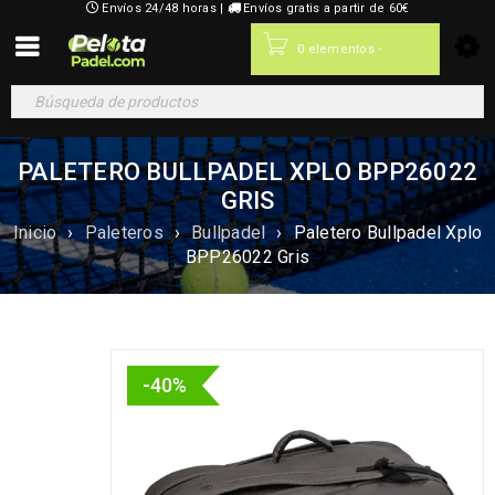
Envíos 24/48 horas |
Envíos gratis a partir de 60€
0,00
€
0 elementos
-
PALETERO BULLPADEL XPLO BPP26022
GRIS
Inicio
›
Paleteros
›
Bullpadel
›
Paletero Bullpadel Xplo
BPP26022 Gris
-40%