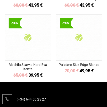
60,00
€
43,95
€
60,00
€
43,95
€
-39%
-29%
Mochila Starvie Hard Eva
Paletero Siux Edge Blanco
Kenta
70,00
€
49,95
€
65,00
€
39,95
€
(+34) 644 06 28 27