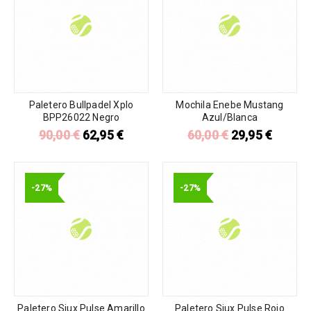
Paletero Bullpadel Xplo
Mochila Enebe Mustang
BPP26022 Negro
Azul/Blanca
90,00
€
62,95
€
60,00
€
29,95
€
-27%
-27%
Paletero Siux Pulse Amarillo
Paletero Siux Pulse Rojo