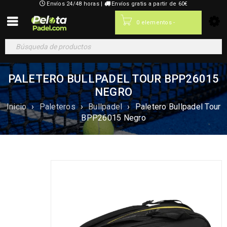
Envíos 24/48 horas |
Envíos gratis a partir de 60€
0,00
€
0 elementos
-
PALETERO BULLPADEL TOUR BPP26015
NEGRO
Inicio
›
Paleteros
›
Bullpadel
›
Paletero Bullpadel Tour
BPP26015 Negro