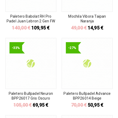
Paletero Babolat RH Pro
Mochila Vibora Taipan
Padel Juan Lebron 2 Gen FW
Naranja
140,00
€
109,95
€
49,00
€
14,95
€
-33%
-27%
Paletero Bullpadel Neuron
Paletero Bullpadel Advance
BPP26017 Gris Oscuro
BPP26014 Beige
105,00
€
69,95
€
70,00
€
50,95
€