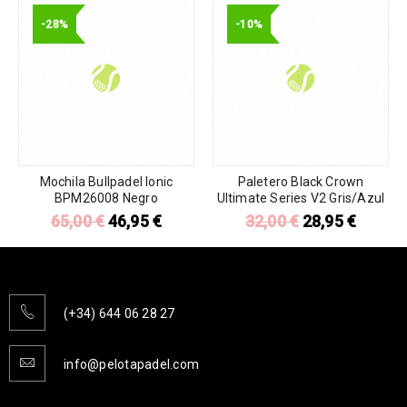
-28%
-10%
Mochila Bullpadel Ionic
Paletero Black Crown
BPM26008 Negro
Ultimate Series V2 Gris/Azul
65,00
€
46,95
€
32,00
€
28,95
€
(+34) 644 06 28 27
info@pelotapadel.com