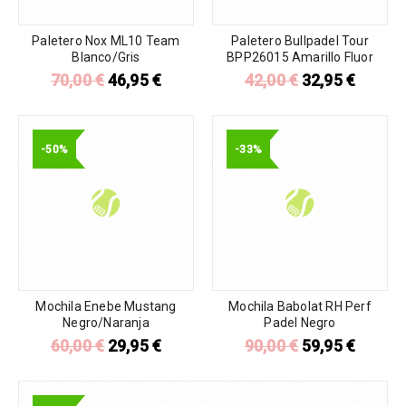
Paletero Nox ML10 Team
Paletero Bullpadel Tour
Blanco/Gris
BPP26015 Amarillo Fluor
70,00
€
46,95
€
42,00
€
32,95
€
-50%
-33%
Mochila Enebe Mustang
Mochila Babolat RH Perf
Negro/Naranja
Padel Negro
60,00
€
29,95
€
90,00
€
59,95
€