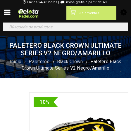
Envíos 24/48 horas |
Envíos gratis a partir de 60€
0,00
€
0 elementos
-
PALETERO BLACK CROWN ULTIMATE
SERIES V2 NEGRO/AMARILLO
Inicio
›
Paleteros
›
Black Crown
›
Paletero Black
Crown Ultimate Series V2 Negro/Amarillo
-10%