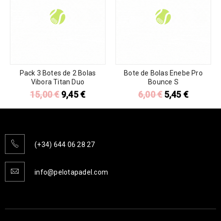
Pack 3 Botes de 2 Bolas
Bote de Bolas Enebe Pro
Vibora Titan Duo
Bounce S
15,00
€
9,45
€
6,00
€
5,45
€
(+34) 644 06 28 27
info@pelotapadel.com