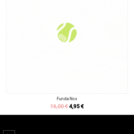
Funda Nox
16,00
€
4,95
€