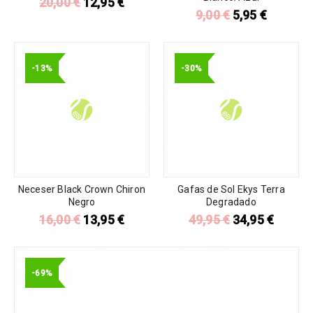
20,00
€
12,95
€
9,00
€
5,95
€
-13%
-30%
Neceser Black Crown Chiron
Gafas de Sol Ekys Terra
Negro
Degradado
16,00
€
13,95
€
49,95
€
34,95
€
-69%