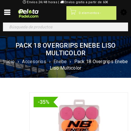
Envíos 24/48 horas |
Envíos gratis a partir de 60€
0,00
€
0 elementos
-
PACK 18 OVERGRIPS ENEBE LISO
MULTICOLOR
Inicio
›
Accesorios
›
Enebe
›
Pack 18 Overgrips Enebe
Liso Multicolor
-35%