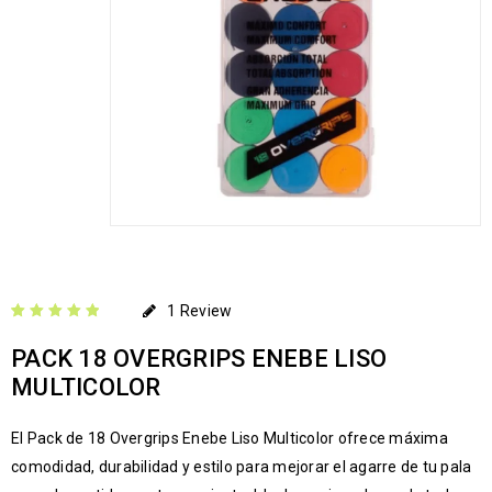
1
Review
Valorado con
1
PACK 18 OVERGRIPS ENEBE LISO
5.00
de 5 en
base a
MULTICOLOR
valoración de un
cliente
El Pack de 18 Overgrips Enebe Liso Multicolor ofrece máxima
comodidad, durabilidad y estilo para mejorar el agarre de tu pala