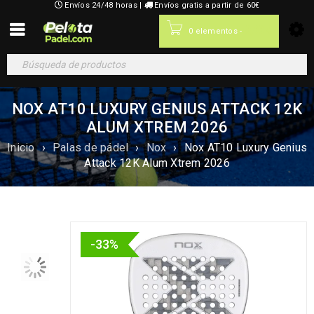
Envíos 24/48 horas |
Envíos gratis a partir de 60€
0,00
€
0 elementos
-
NOX AT10 LUXURY GENIUS ATTACK 12K
ALUM XTREM 2026
Inicio
›
Palas de pádel
›
Nox
›
Nox AT10 Luxury Genius
Attack 12K Alum Xtrem 2026
-33%