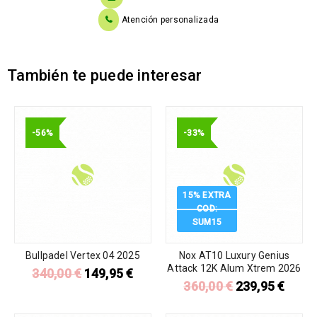
Atención personalizada
También te puede interesar
-56%
-33%
15% EXTRA
COD:
SUM15
Bullpadel Vertex 04 2025
Nox AT10 Luxury Genius
Attack 12K Alum Xtrem 2026
340,00
€
149,95
€
360,00
€
239,95
€