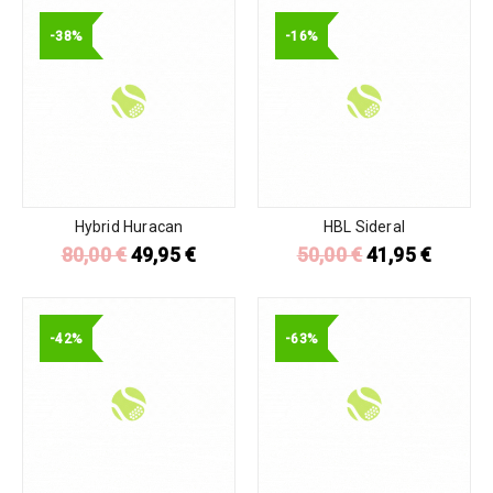
-38%
-16%
Hybrid Huracan
HBL Sideral
80,00
€
49,95
€
50,00
€
41,95
€
-42%
-63%