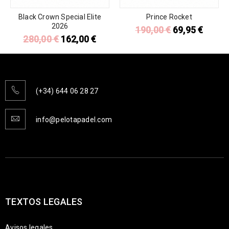
Black Crown Special Elite
Prince Rocket
2026
190,00
€
69,95
€
280,00
€
162,00
€
(+34) 644 06 28 27
info@pelotapadel.com
TEXTOS LEGALES
Avisos legales