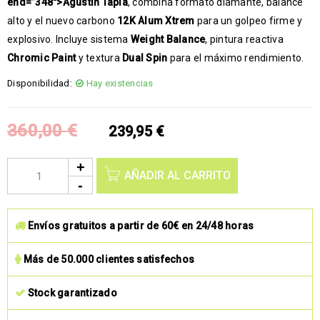
end=”348″>Agustín Tapia
, combina formato diamante, balance
alto y el nuevo carbono
12K Alum Xtrem
para un golpeo firme y
explosivo. Incluye sistema
Weight Balance
, pintura reactiva
Chromic Paint
y textura
Dual Spin
para el máximo rendimiento.
Disponibilidad:
Hay existencias
360,00
€
239,95
€
AÑADIR AL CARRITO
Envíos gratuitos a partir de 60€ en 24/48 horas
Más de 50.000 clientes satisfechos
Stock garantizado