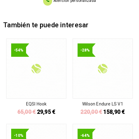
Atención personalizada
También te puede interesar
-54%
-28%
EQSI Hook
Wilson Endure LS V1
65,00
€
29,95
€
220,00
€
158,90
€
-10%
-64%