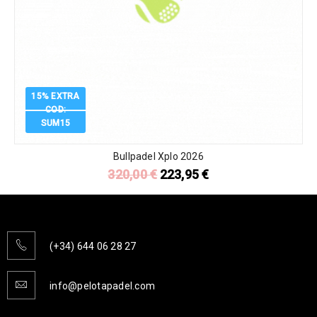
15% EXTRA
COD:
SUM15
Bullpadel Xplo 2026
320,00
€
223,95
€
(+34) 644 06 28 27
info@pelotapadel.com