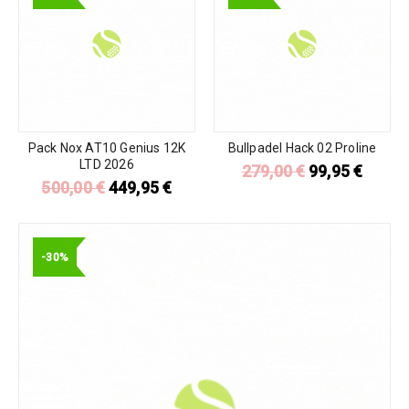
Pack Nox AT10 Genius 12K
Bullpadel Hack 02 Proline
LTD 2026
279,00
€
99,95
€
500,00
€
449,95
€
-30%