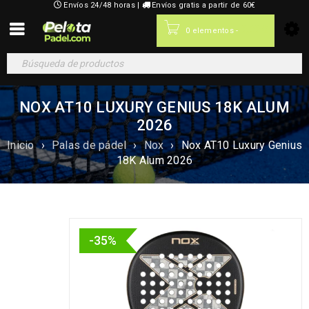
Envíos 24/48 horas |
Envíos gratis a partir de 60€
0,00
€
0 elementos
-
NOX AT10 LUXURY GENIUS 18K ALUM
2026
Inicio
›
Palas de pádel
›
Nox
›
Nox AT10 Luxury Genius
18K Alum 2026
-35%