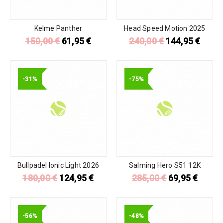
Kelme Panther
Head Speed Motion 2025
150,00
€
61,95
€
240,00
€
144,95
€
-31%
-75%
Bullpadel Ionic Light 2026
Salming Hero S51 12K
180,00
€
124,95
€
285,00
€
69,95
€
-56%
-48%