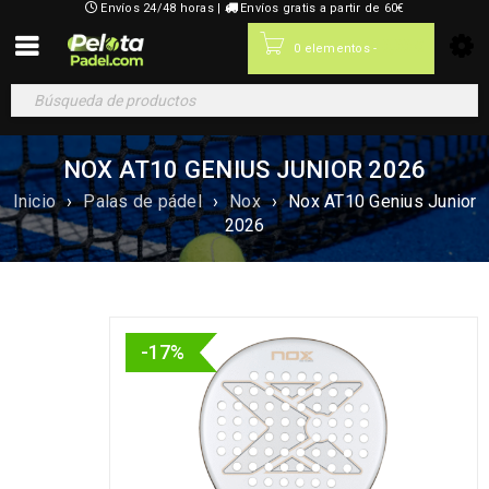
Envíos 24/48 horas |
Envíos gratis a partir de 60€
0,00
€
0 elementos
-
NOX AT10 GENIUS JUNIOR 2026
Inicio
›
Palas de pádel
›
Nox
›
Nox AT10 Genius Junior
2026
-17%