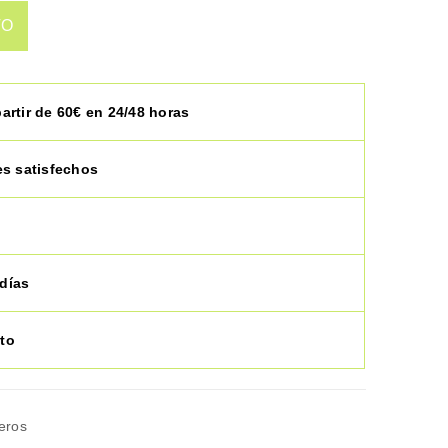
TO
artir de 60€ en 24/48 horas
es satisfechos
días
to
eros