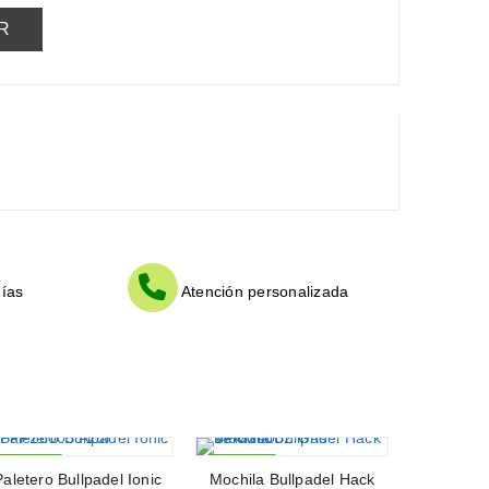
ías
Atención personalizada
Paletero Bullpadel Ionic
-32%
Mochila Bullpadel Hack
-29%