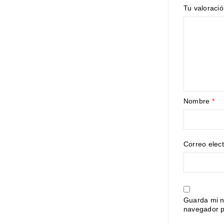
Tu valoraci
Nombre
*
Correo elec
Guarda mi n
navegador p