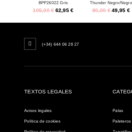
BPP26022 Gris
Thunder Negro/Negr
105,00
€
62,95
€
80,00
€
49,95
€
(+34) 644 06 28 27
TEXTOS LEGALES
CATEG
Avisos legales
Palas
Política de cookies
Paleteros
Política de privacidad
Zapatillas