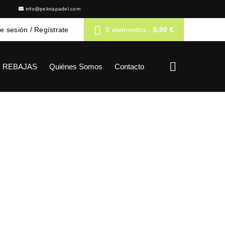
info@pelotapadel.com
de sesión
/
Regístrate
0 elementos
-
0,00
€
REBAJAS
Quiénes Somos
Contacto
02 MARINO
2 Marino