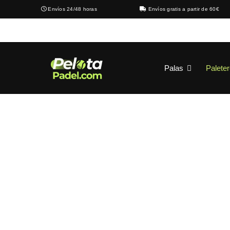
Envíos 24/48 horas
Envíos gratis a partir de 60€
Palas
Palete
MOCHILA 
Inicio
›