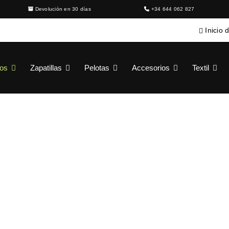
Devolución en 30 días
+34 644 062 827
Inicio 
ros
Zapatillas
Pelotas
Accesorios
Textil
BULLPADEL TOUR BPMEX0
Paleteros
›
Bullpadel
›
Mochila Bullpadel Tour BPMEX00