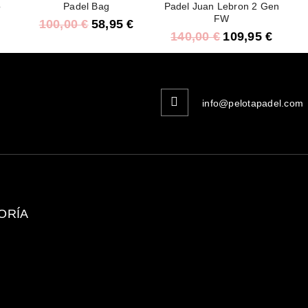
o
Padel Bag
Padel Juan Lebron 2 Gen
FW
100,00
€
58,95
€
140,00
€
109,95
€
info@pelotapadel.com
ORÍA