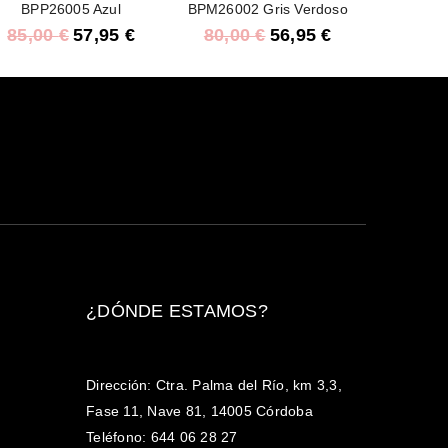
BPP26005 Azul
BPM26002 Gris Verdoso
85,00
€
57,95
€
80,00
€
56,95
€
¿DÓNDE ESTAMOS?
Dirección: Ctra. Palma del Río, km 3,3,
Fase 11, Nave 81, 14005 Córdoba
Teléfono: 644 06 28 27