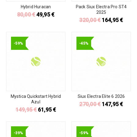
Hybrid Huracan
Pack Siux Electra Pro ST4
2025
80,00
€
49,95
€
320,00
€
164,95
€
-59%
-45%
Mystica Quickstart Hybrid
Siux Electra Elite 6 2026
Azul
270,00
€
147,95
€
149,95
€
61,95
€
-39%
-59%