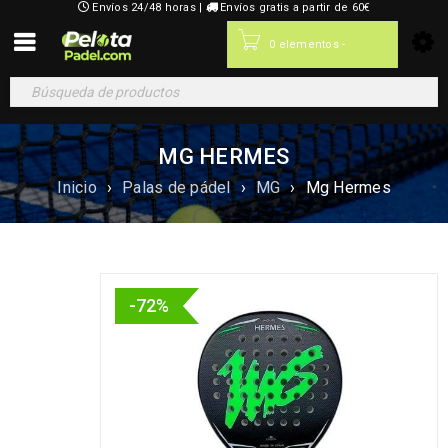
Envíos 24/48 horas |
Envíos gratis a partir de 60€
0,00
€
0 elementos
-
MG HERMES
Inicio
›
Palas de pádel
›
MG
›
Mg Hermes
-72%