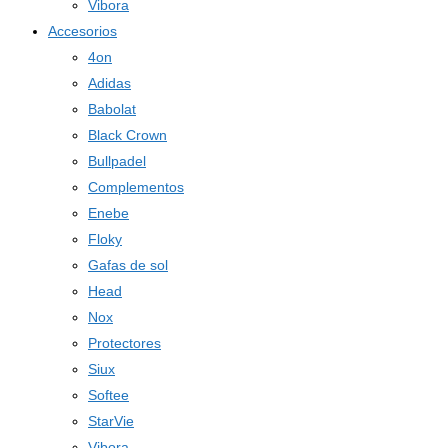
Vibora
Accesorios
4on
Adidas
Babolat
Black Crown
Bullpadel
Complementos
Enebe
Floky
Gafas de sol
Head
Nox
Protectores
Siux
Softee
StarVie
Vibora