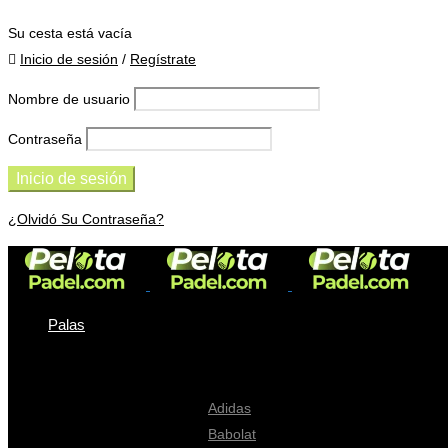
0 elementos
-
0,00
€
Su cesta está vacía
Inicio de sesión
/
Regístrate
Nombre de usuario
Contraseña
¿Olvidó Su Contraseña?
Palas
Palas
Adidas
Babolat