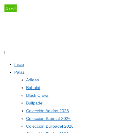
-11%
-9%
-23%
-11%
-12%
-11%
-17%
Inicio
Palas
Adidas
Babolat
Black Crown
Bullpadel
Colección Adidas 2026
Colección Babolat 2026
Colección Bullpadel 2026