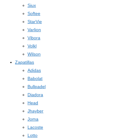
Siux
Softee
StarVie
Varlion
Vibora
Volkl
Wilson
Zapatillas
Adidas
Babolat
Bullpadel
Diadora
Head
Jhayber
Joma
Lacoste
Lotto