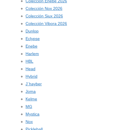
Colección Enebe 2026
Colección Nox 2026
Colección Siux 2026
Colección Vibora 2026
Dunlop
Eclypse
Enebe
Harlem
HBL
Head
Hybrid
J´hayber
Joma
Kelme
MG
Mystica
Nox
Pickleball