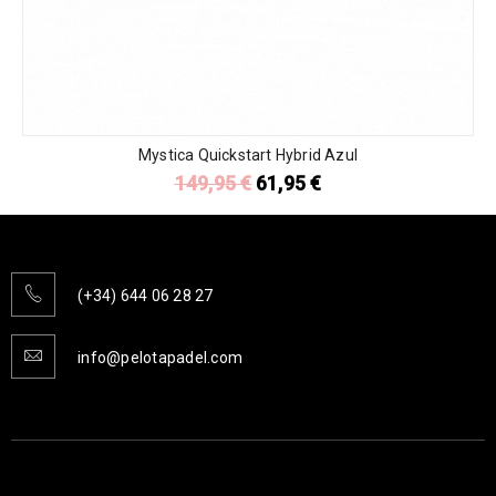
Mystica Quickstart Hybrid Azul
149,95
€
61,95
€
(+34) 644 06 28 27
info@pelotapadel.com