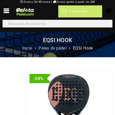
Envíos 24/48 horas |
Envíos gratis a partir de 60€
0,00
€
0 elementos
-
EQSI HOOK
Inicio
›
Palas de pádel
›
EQSI Hook
-54%