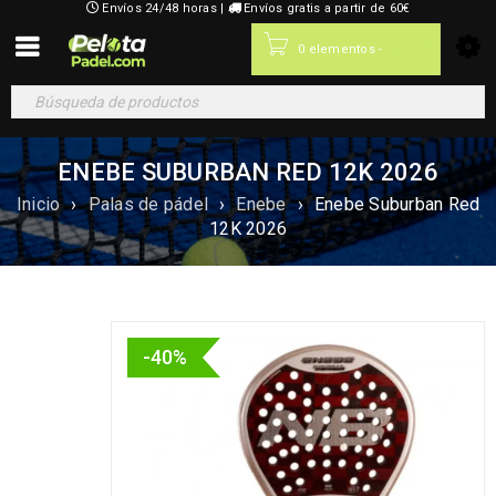
Envíos 24/48 horas |
Envíos gratis a partir de 60€
0,00
€
0 elementos
-
ENEBE SUBURBAN RED 12K 2026
Inicio
›
Palas de pádel
›
Enebe
›
Enebe Suburban Red
12K 2026
-40%