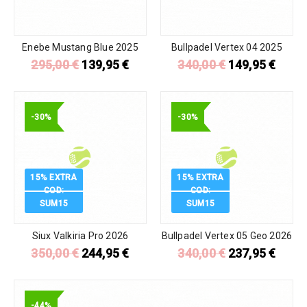
Enebe Mustang Blue 2025
Bullpadel Vertex 04 2025
295,00
€
139,95
€
340,00
€
149,95
€
-30%
-30%
15% EXTRA
15% EXTRA
COD:
COD:
SUM15
SUM15
Siux Valkiria Pro 2026
Bullpadel Vertex 05 Geo 2026
350,00
€
244,95
€
340,00
€
237,95
€
-44%