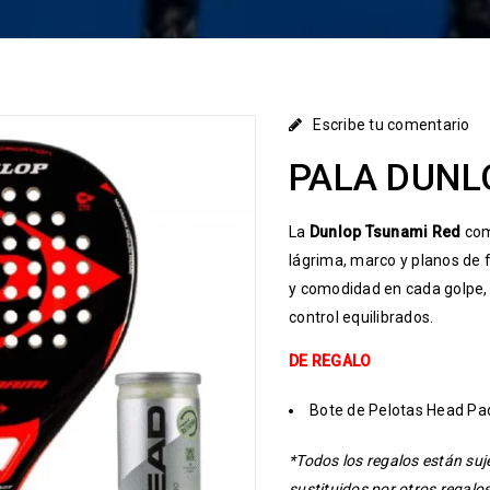
Escribe tu comentario
PALA DUNL
La
Dunlop Tsunami Red
com
lágrima, marco y planos de f
y comodidad en cada golpe, 
control equilibrados.
DE REGALO
Bote de Pelotas Head Pa
*Todos los regalos están su
sustituidos por otros regalo