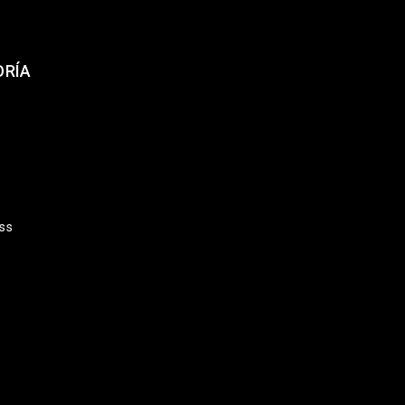
ORÍA
ss