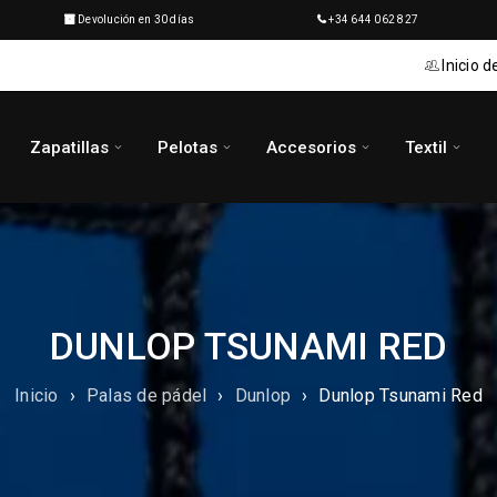
Devolución en 30 días
+34 644 062 827
Inicio d
Zapatillas
Pelotas
Accesorios
Textil
DUNLOP TSUNAMI RED
Inicio
›
Palas de pádel
›
Dunlop
›
Dunlop Tsunami Red