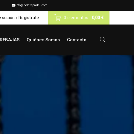
info@pelotapadel.com
e sesión
/
Regístrate
0 elementos
-
0,00
€
REBAJAS
Quiénes Somos
Contacto