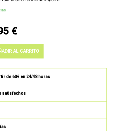
cias
,95
€
ÑADIR AL CARRITO
rtir de 60€ en 24/48 horas
s satisfechos
ías