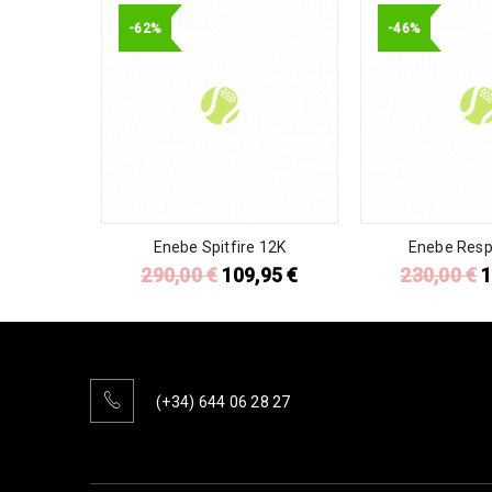
-62%
-46%
Enebe Spitfire 12K
Enebe Resp
290,00
€
109,95
€
230,00
€
1
(+34) 644 06 28 27