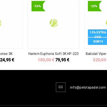
-56%
-20%
15% EXTRA
COD:
SUM15
onse 3K
Harlem Euphoria Soft 3K HP-223
Babolat Viper
24,95
€
180,00
€
79,95
€
320,0
info@pelotapadel.com