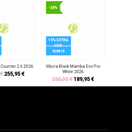
-28%
15% EXTRA
COD:
SUM15
 Counter 2.6 2026
Vibora Black Mamba Evo Pro
White 2026
0
€
255,95
€
265,00
€
189,95
€