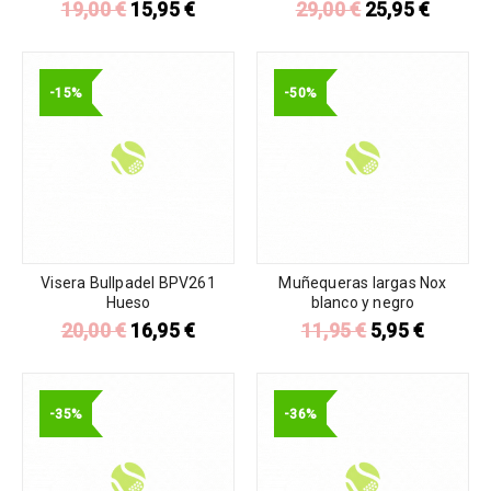
19,00
€
15,95
€
29,00
€
25,95
€
-15%
-50%
Visera Bullpadel BPV261
Muñequeras largas Nox
Hueso
blanco y negro
20,00
€
16,95
€
11,95
€
5,95
€
-35%
-36%