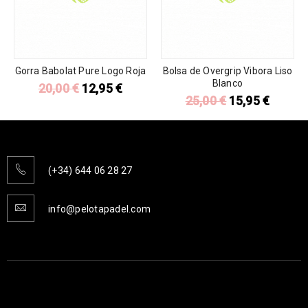
Gorra Babolat Pure Logo Roja
Bolsa de Overgrip Vibora Liso
Blanco
20,00
€
12,95
€
25,00
€
15,95
€
(+34) 644 06 28 27
info@pelotapadel.com