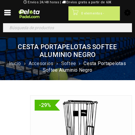
Envíos 24/48 horas |
Envíos gratis a partir de 60€
0,00
€
0 elementos
-
CESTA PORTAPELOTAS SOFTEE
ALUMINIO NEGRO
Inicio
›
Accesorios
›
Softee
›
Cesta Portapelotas
Softee Aluminio Negro
-29%