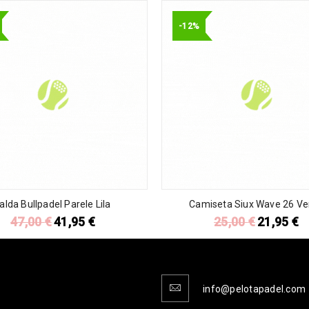
-12%
alda Bullpadel Parele Lila
Camiseta Siux Wave 26 Ve
47,00
€
41,95
€
25,00
€
21,95
€
info@pelotapadel.com