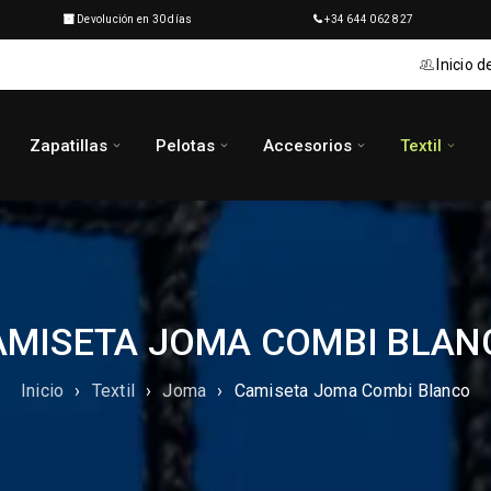
Devolución en 30 días
+34 644 062 827
Inicio d
Zapatillas
Pelotas
Accesorios
Textil
AMISETA JOMA COMBI BLAN
Inicio
›
Textil
›
Joma
›
Camiseta Joma Combi Blanco