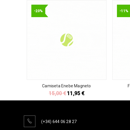
-20%
-11%
Camiseta Enebe Magneto
F
15,00
€
11,95
€
(+34) 644 06 28 27