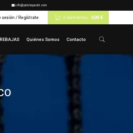
info@pelotapadel.com
e sesión
/
Regístrate
0 elementos
-
0,00
€
REBAJAS
Quiénes Somos
Contacto
CO