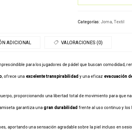
Categorías:
Joma
,
Textil
ÓN ADICIONAL
VALORACIONES (0)
prescindible para los jugadores de pádel que buscan comodidad, ren
o
, ofrece una
excelente transpirabilidad
y una eficaz
evacuación d
uerpo, proporcionando una libertad total de movimiento para que nad
camiseta garantiza una
gran durabilidad
frente al uso continuo y lo
ones, aportando una sensación agradable sobre la piel incluso en ses