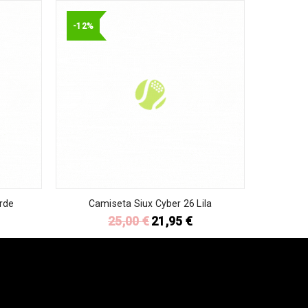
-12%
rde
Camiseta Siux Cyber 26 Lila
25,00
€
21,95
€