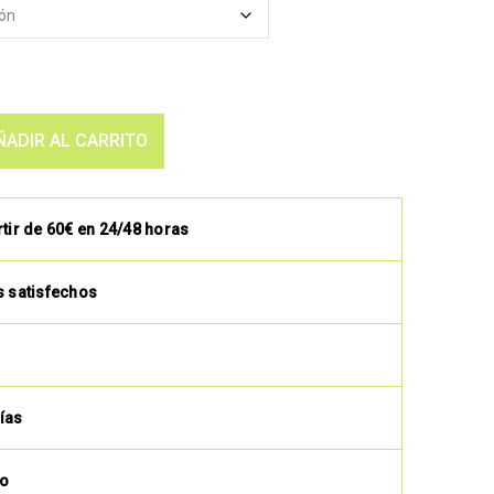
ÑADIR AL CARRITO
rtir de 60€ en 24/48 horas
s satisfechos
ías
to